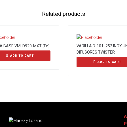
Related products
A BASE VMLD920-MXT (Fe)
VARILLA D-10 L-252 INOX U
DIFUSORES TWISTER
ADD TO CART
ADD TO CART
A
p