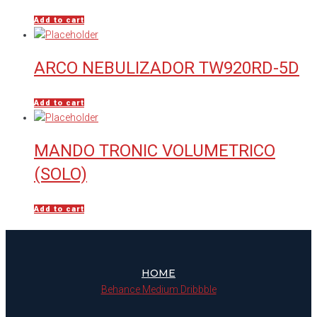
Add to cart
ARCO NEBULIZADOR TW920RD-5D
Add to cart
MANDO TRONIC VOLUMETRICO
(SOLO)
Add to cart
HOME
Behance
Medium
Dribbble