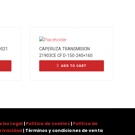
9021
CAPERUZA TRANSMISION
21903CE CF D-150-240×160
ADD TO CART
viso Legal
|
Política de cookies
|
Política de
rivacidad
| Términos y condiciones de venta