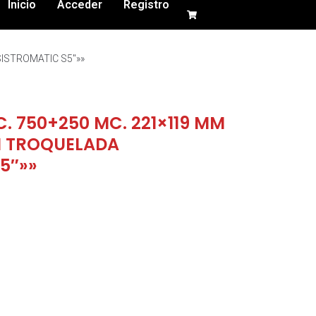
Inicio
Acceder
Registro
SISTROMATIC S5″»»
. 750+250 MC. 221×119 MM
3M TROQUELADA
5″»»