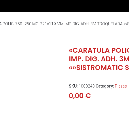
 POLIC. 750+250 MC. 221×119 MM IMP. DIG. ADH. 3M TROQUELADA «»
«CARATULA POLIC
IMP. DIG. ADH. 
«»SISTROMATIC S
SKU:
1000243
Category:
Piezas
0,00
€