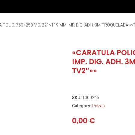
 POLIC. 750+250 MC. 221×119 MM IMP. DIG. ADH. 3M TROQUELADA «»T
«CARATULA POLIC
IMP. DIG. ADH. 
TV2″»»
SKU:
1000245
Category:
Piezas
0,00
€