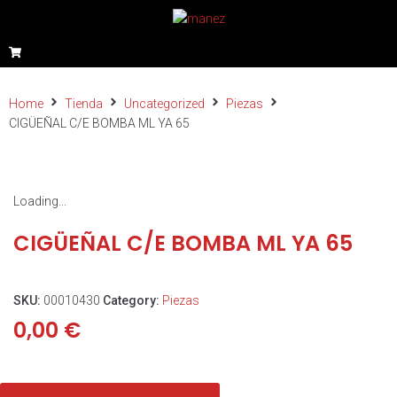
Home
Tienda
Uncategorized
Piezas
CIGÜEÑAL C/E BOMBA ML YA 65
Loading...
CIGÜEÑAL C/E BOMBA ML YA 65
SKU:
00010430
Category:
Piezas
0,00
€