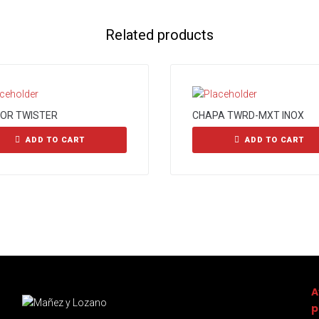
Related products
SOR TWISTER
CHAPA TWRD-MXT INOX
ADD TO CART
ADD TO CART
A
p