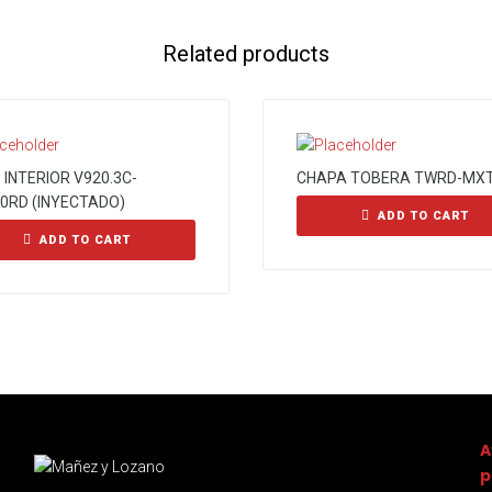
Related products
INTERIOR V920.3C-
CHAPA TOBERA TWRD-MXT
0RD (INYECTADO)
ADD TO CART
ADD TO CART
A
p