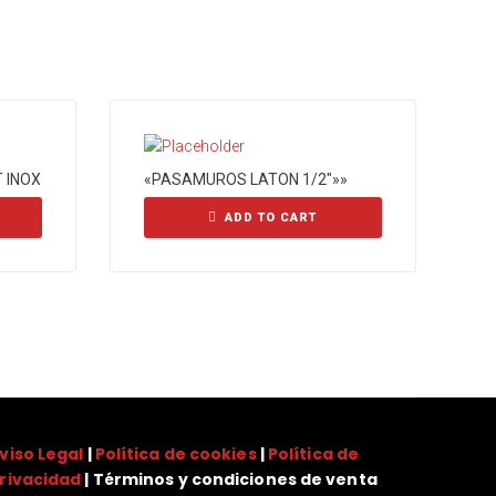
 INOX
«PASAMUROS LATON 1/2″»»
ADD TO CART
viso Legal
|
Política de cookies
|
Política de
rivacidad
| Términos y condiciones de venta