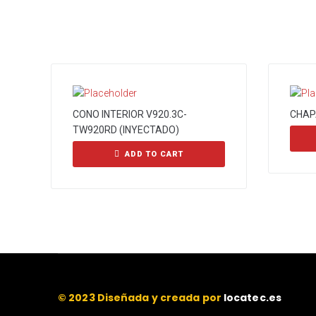
CONO INTERIOR V920.3C-
CHAP
TW920RD (INYECTADO)
ADD TO CART
© 2023 Diseñada y creada por
locatec.es