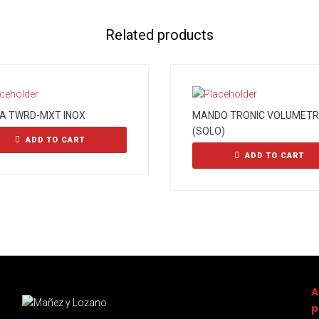
Related products
A TWRD-MXT INOX
MANDO TRONIC VOLUMETR
(SOLO)
ADD TO CART
ADD TO CART
A
p