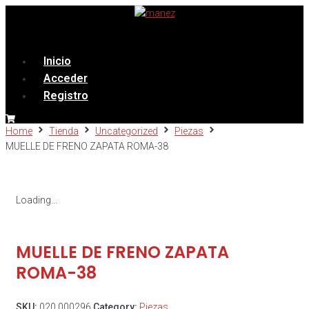
Menú
Inicio
Acceder
Registro
Home
Tienda
Uncategorized
Piezas
MUELLE DE FRENO ZAPATA ROMA-38
Loading...
MUELLE DE FRENO ZAPATA
ROMA-38
SKU:
020.000296
Category:
Piezas