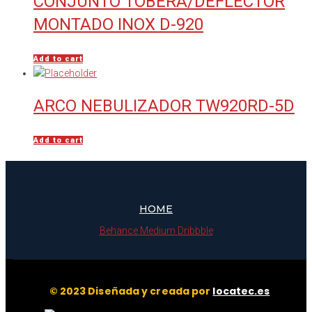
CONJUNTO TOBERA/DEFLECTOR
MONTADO INOX D-920
Add to cart
ARCO NEBULIZADOR TW920RD-5D
Add to cart
HOME
Behance
Medium
Dribbble
© 2023 Diseñada y creada por
locatec.es