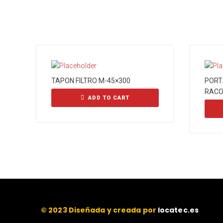
TAPON FILTRO M-45×300
PORT.
RACO
ADD TO CART
© 2023 Diseñada y creada por
locatec.es