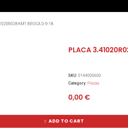
1020R028 KM1 BROCA D-9-18
PLACA 3.41020R0
SKU:
0144000600
Category:
Piezas
0,00
€
ADD TO CART