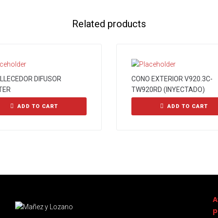
Related products
LLECEDOR DIFUSOR
CONO EXTERIOR V920.3C-
TER
TW920RD (INYECTADO)
ADD TO CART
ADD TO CART
A
p