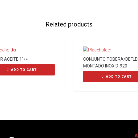
Related products
R ACEITE 1″»»
CONJUNTO TOBERA/DEFL
MONTADO INOX D-920
ADD TO CART
ADD TO CART
A