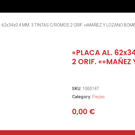
. 62x34x0.4 MM. 3 TINTAS C/ROMOS 2 ORIF. «»MAÑEZ Y LOZANO BOM
«PLACA AL. 62x3
2 ORIF. «»MAÑEZ
SKU:
1000147
Category:
Piezas
0,00
€