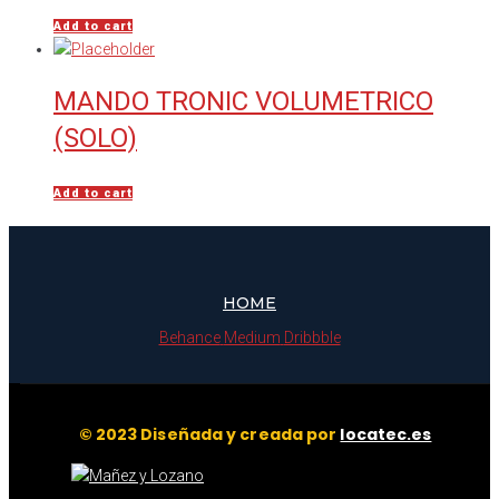
Add to cart
MANDO TRONIC VOLUMETRICO
(SOLO)
Add to cart
HOME
Behance
Medium
Dribbble
© 2023 Diseñada y creada por
locatec.es