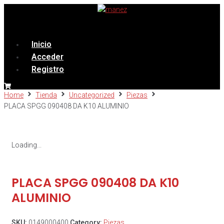
Menú
Inicio
Acceder
Registro
Home
Tienda
Uncategorized
Piezas
PLACA SPGG 090408 DA K10 ALUMINIO
Loading...
PLACA SPGG 090408 DA K10
ALUMINIO
SKU:
0149000400
Category:
Piezas