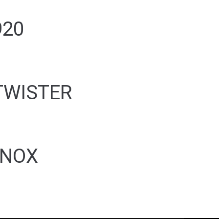
920
 TWISTER
INOX