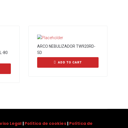
ARCO NEBULIZADOR TW920RD-
L-80
5D
ADD TO CART
viso Legal
|
Política de cookies
|
Política de