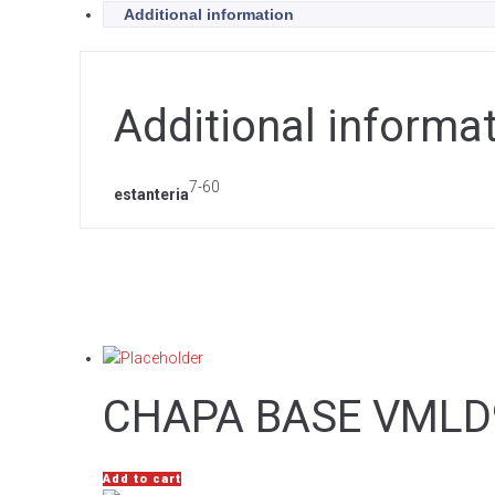
Additional information
Additional informa
7-60
estanteria
CHAPA BASE VMLD9
Add to cart