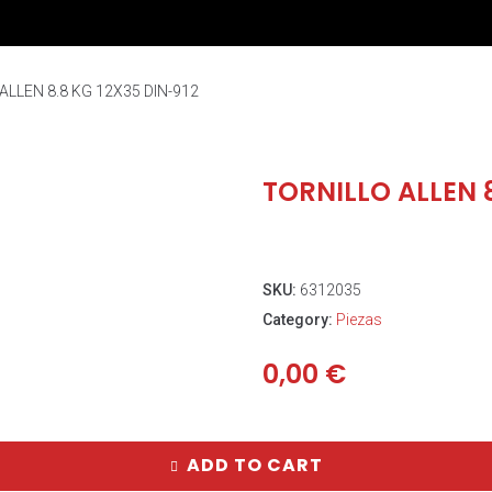
ALLEN 8.8 KG 12X35 DIN-912
TORNILLO ALLEN 8
SKU:
6312035
Category:
Piezas
0,00
€
ADD TO CART