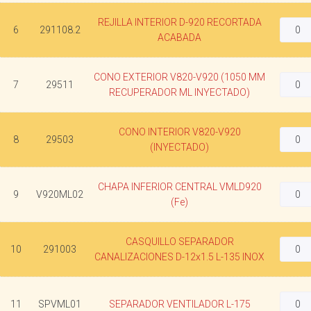
REJILLA INTERIOR D-920 RECORTADA
6
291108.2
ACABADA
CONO EXTERIOR V820-V920 (1050 MM
7
29511
RECUPERADOR ML INYECTADO)
CONO INTERIOR V820-V920
8
29503
(INYECTADO)
CHAPA INFERIOR CENTRAL VMLD920
9
V920ML02
(Fe)
CASQUILLO SEPARADOR
10
291003
CANALIZACIONES D-12x1.5 L-135 INOX
11
SPVML01
SEPARADOR VENTILADOR L-175