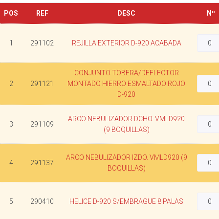
POS
REF
DESC
Nº
1
291102
REJILLA EXTERIOR D-920 ACABADA
CONJUNTO TOBERA/DEFLECTOR
2
291121
MONTADO HIERRO ESMALTADO ROJO
D-920
ARCO NEBULIZADOR DCHO. VMLD920
3
291109
(9 BOQUILLAS)
ARCO NEBULIZADOR IZDO. VMLD920 (9
4
291137
BOQUILLAS)
5
290410
HELICE D-920 S/EMBRAGUE 8 PALAS