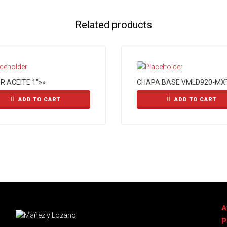
Related products
R ACEITE 1″»»
CHAPA BASE VMLD920-MXT
ADD TO CART
ADD TO CART
A
p