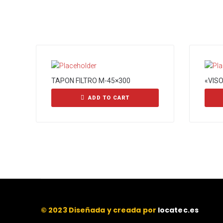
TAPON FILTRO M-45×300
«VISO
ADD TO CART
© 2023 Diseñada y creada por
locatec.es