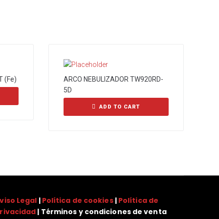
 (Fe)
ARCO NEBULIZADOR TW920RD-
5D
ADD TO CART
viso Legal
|
Política de cookies
|
Política de
rivacidad
| Términos y condiciones de venta