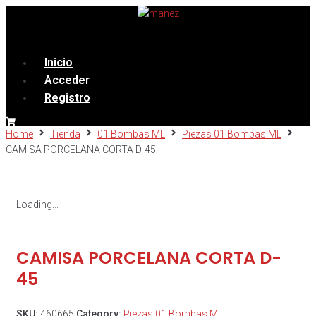
Menú
Inicio
Acceder
Registro
Home
Tienda
01 Bombas ML
Piezas 01 Bombas ML
CAMISA PORCELANA CORTA D-45
Loading...
CAMISA PORCELANA CORTA D-
45
SKU:
460665
Category:
Piezas 01 Bombas ML