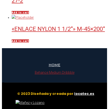
27-2
Add to cart
«ENLACE NYLON 1 1/2″» M-45×200″
Add to cart
HOME
Behance
Medium
Dribbble
© 2023 Diseñada y creada por
locatec.es