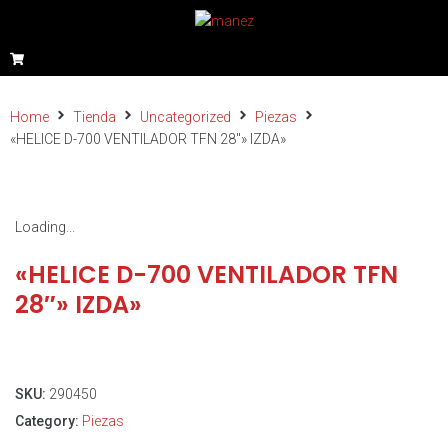
Home
Tienda
Uncategorized
Piezas
«HELICE D-700 VENTILADOR TFN 28″» IZDA»
Loading...
«HELICE D-700 VENTILADOR TFN
28″» IZDA»
SKU:
290450
Category:
Piezas