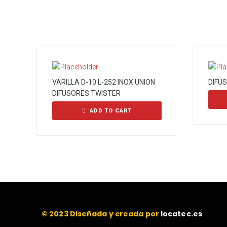
VARILLA D-10 L-252 INOX UNION
DIFU
DIFUSORES TWISTER
ADD TO CART
© 2023 Diseñada y creada por
locatec.es