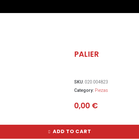
PALIER
SKU:
020.004823
Category:
Piezas
0,00
€
ADD TO CART