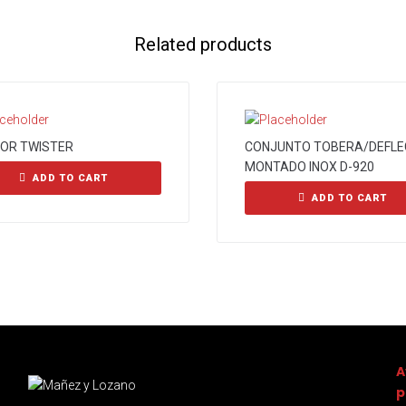
Related products
SOR TWISTER
CONJUNTO TOBERA/DEFL
MONTADO INOX D-920
ADD TO CART
ADD TO CART
A
p