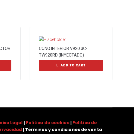
ECTOR
CONO INTERIOR V920.3C-
TW920RD (INYECTADO)
ADD TO CART
viso Legal
|
Política de cookies
|
Política de
rivacidad
| Términos y condiciones de venta