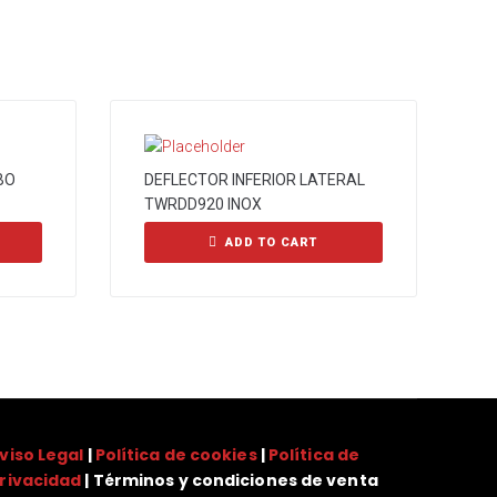
BO
DEFLECTOR INFERIOR LATERAL
TWRDD920 INOX
ADD TO CART
viso Legal
|
Política de cookies
|
Política de
rivacidad
| Términos y condiciones de venta