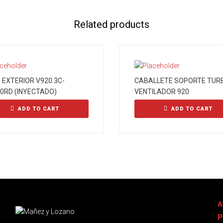
Related products
 EXTERIOR V920.3C-
CABALLETE SOPORTE TUR
0RD (INYECTADO)
VENTILADOR 920
ADD TO CART
ADD TO CART
A
p