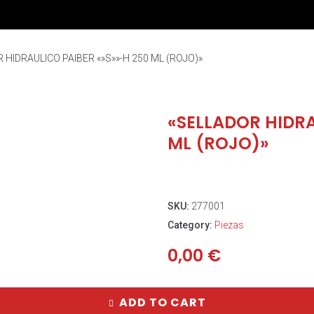
 HIDRAULICO PAIBER «»S»»-H 250 ML (ROJO)»
«SELLADOR HIDRA
ML (ROJO)»
SKU:
277001
Category:
Piezas
0,00
€
ADD TO CART