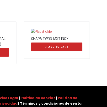
RAL
CHAPA TWRD-MXT INOX
)
ADD TO CART
viso Legal
|
Política de cookies
|
Política de
rivacidad
| Términos y condiciones de venta