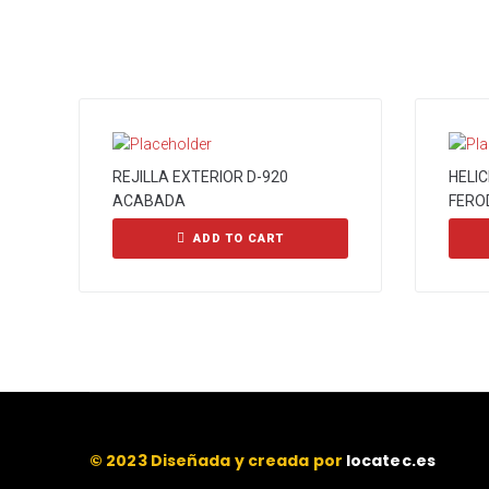
REJILLA EXTERIOR D-920
HELI
ACABADA
FERO
ADD TO CART
© 2023 Diseñada y creada por
locatec.es