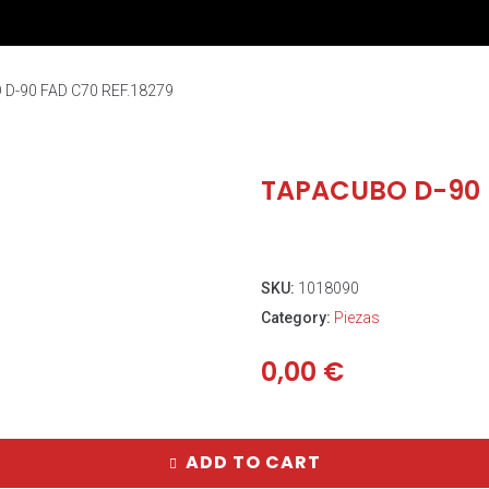
D-90 FAD C70 REF.18279
TAPACUBO D-90 F
SKU:
1018090
Category:
Piezas
0,00
€
ADD TO CART