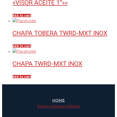
«VISOR ACEITE 1″»»
Add to cart
CHAPA TOBERA TWRD-MXT INOX
Add to cart
CHAPA TWRD-MXT INOX
Add to cart
HOME
Behance
Medium
Dribbble