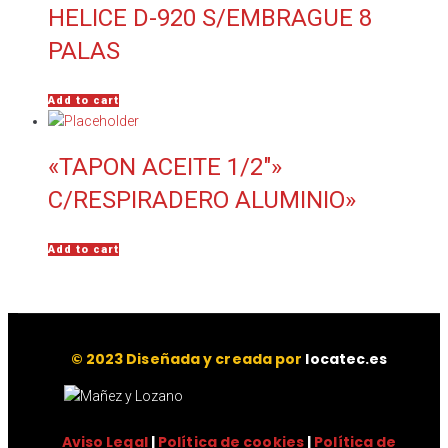
HELICE D-920 S/EMBRAGUE 8
PALAS
Add to cart
«TAPON ACEITE 1/2″»
C/RESPIRADERO ALUMINIO»
Add to cart
© 2023 Diseñada y creada por
locatec.es
Aviso Legal
|
Política de cookies
|
Política de