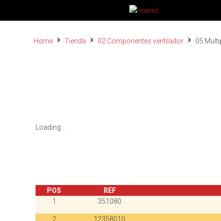
Home
Tienda
02 Componentes ventilador
05 Multi
Loading...
POS
REF
1
351080
2
12358010