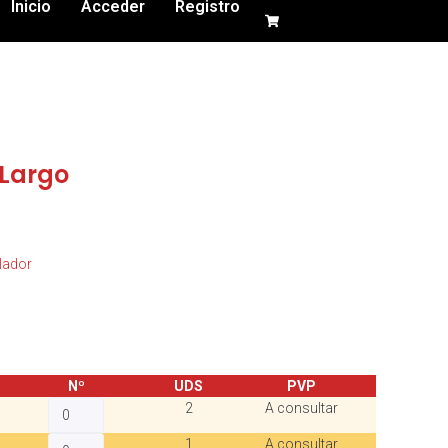
Inicio
Acceder
Registro
 Largo
lador
Nº
UDS
PVP
2
A consultar
1
A consultar