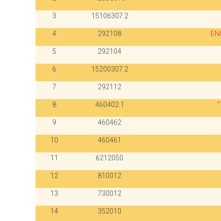
3
15106307.2
4
292108
EN
5
292104
6
15200307.2
7
292112
8
460402.1
"
9
460462
10
460461
11
6212050
12
810012
13
730012
14
352010