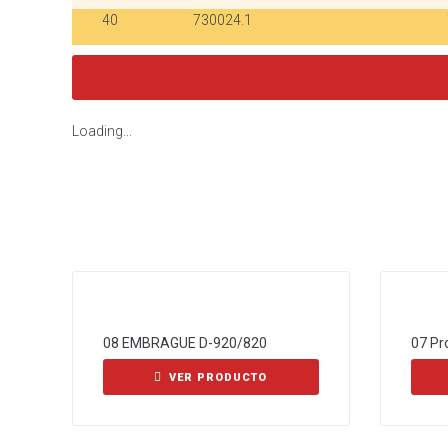
40
730024.1
Loading...
08 EMBRAGUE D-920/820
07 Pr
VER PRODUCTO