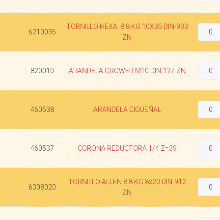
TORNILLO HEXA. 8.8 KG 10X35 DIN-933
6210035
ZN
820010
ARANDELA GROWER M10 DIN-127 ZN
460538
ARANDELA CIGUEÑAL
460537
CORONA REDUCTORA 1/4 Z=39
TORNILLO ALLEN 8.8 KG 8x20 DIN-912
6308020
ZN