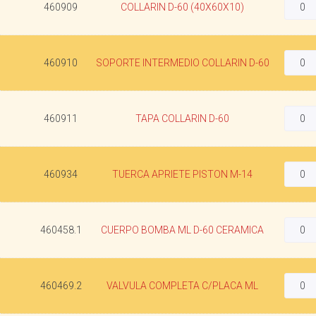
460909
COLLARIN D-60 (40X60X10)
460910
SOPORTE INTERMEDIO COLLARIN D-60
460911
TAPA COLLARIN D-60
460934
TUERCA APRIETE PISTON M-14
460458.1
CUERPO BOMBA ML D-60 CERAMICA
460469.2
VALVULA COMPLETA C/PLACA ML