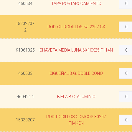
460534
TAPA PORTARODAMIENTO
15202207.
ROD. CIL.RODILLOS NJ-2207 CX
2
91061025
CHAVETA MEDIA LUNA 6X10X25 F114N
460533
CIGUEÑAL B.G. DOBLE CONO
460421.1
BIELA B.G. ALUMINIO
ROD. RODILLOS CONICOS 30207
15330207
TIMKEN