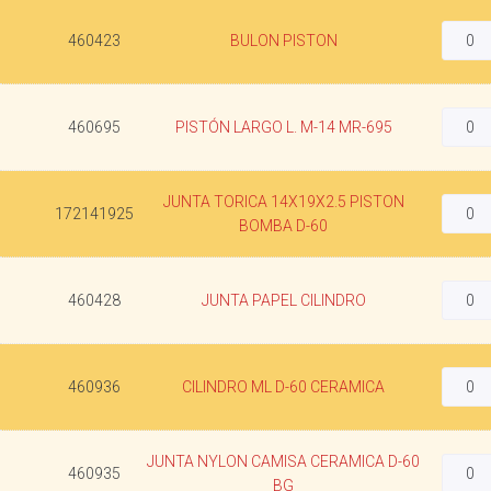
460423
BULON PISTON
460695
PISTÓN LARGO L. M-14 MR-695
JUNTA TORICA 14X19X2.5 PISTON
172141925
BOMBA D-60
460428
JUNTA PAPEL CILINDRO
460936
CILINDRO ML D-60 CERAMICA
JUNTA NYLON CAMISA CERAMICA D-60
460935
BG