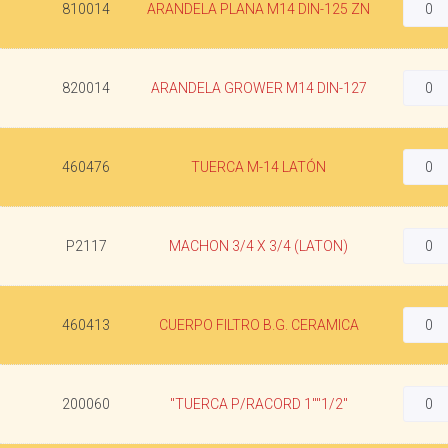
810014
ARANDELA PLANA M14 DIN-125 ZN
820014
ARANDELA GROWER M14 DIN-127
460476
TUERCA M-14 LATÓN
P2117
MACHON 3/4 X 3/4 (LATON)
460413
CUERPO FILTRO B.G. CERAMICA
200060
"TUERCA P/RACORD 1""1/2"