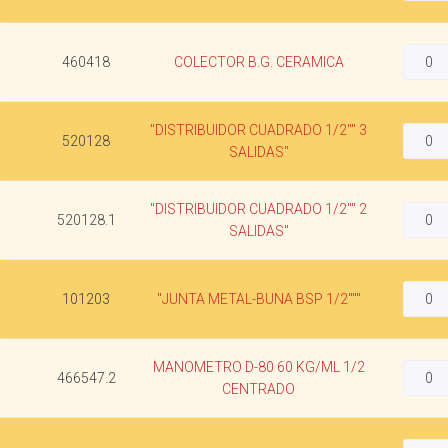
460418
COLECTOR B.G. CERAMICA
"DISTRIBUIDOR CUADRADO 1/2"" 3
520128
SALIDAS"
"DISTRIBUIDOR CUADRADO 1/2"" 2
520128.1
SALIDAS"
101203
"JUNTA METAL-BUNA BSP 1/2"""
MANOMETRO D-80 60 KG/ML 1/2
466547.2
CENTRADO