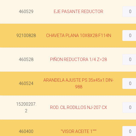
460529
EJE PASANTE REDUCTOR
92100828
CHAVETA PLANA 10X8X28 F114N
460528
PIÑON REDUCTORA 1/4 Z=28
ARANDELA AJUSTE PS 35x45x1 DIN-
460524
988
15200207.
ROD. CIL.RODILLOS NJ-207 CX
2
460400
"VISOR ACEITE 1"""