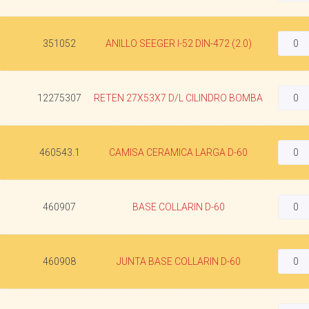
351052
ANILLO SEEGER I-52 DIN-472 (2.0)
12275307
RETEN 27X53X7 D/L CILINDRO BOMBA
460543.1
CAMISA CERAMICA LARGA D-60
460907
BASE COLLARIN D-60
460908
JUNTA BASE COLLARIN D-60