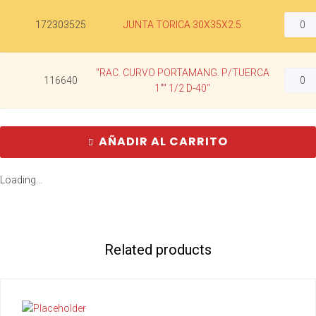
172303525
JUNTA TORICA 30X35X2.5
"RAC. CURVO PORTAMANG. P/TUERCA
116640
1"" 1/2 D-40"
AÑADIR AL CARRITO
Loading...
Related products