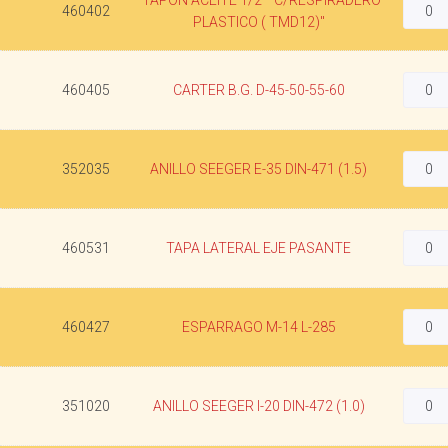
"TAPON ACEITE 1/2"" C/RESPIRADERO
460402
PLASTICO ( TMD12)"
460405
CARTER B.G. D-45-50-55-60
352035
ANILLO SEEGER E-35 DIN-471 (1.5)
460531
TAPA LATERAL EJE PASANTE
460427
ESPARRAGO M-14 L-285
351020
ANILLO SEEGER I-20 DIN-472 (1.0)